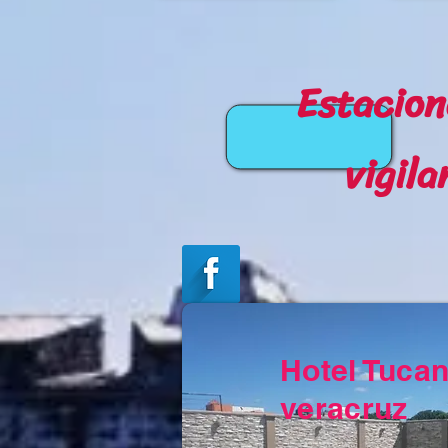
Estacion
vigila
Hotel Tuca
veracruz