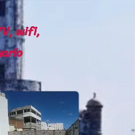
V, wifi,
uario